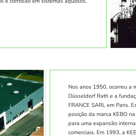
s e corrosão em sistemas aquosos.
Nos anos 1950, ocorreu a 
Düsseldorf Rath e a funda
FRANCE SARL em Paris. Ess
posição da marca KEBO na 
para uma expansão internac
comerciais. Em 1993, a KE