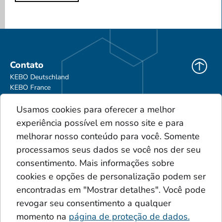
Contato
KEBO Deutschland
KEBO France
KEBO Polska
Usamos cookies para oferecer a melhor
Downloads
experiência possível em nosso site e para
CGV
melhorar nosso conteúdo para você. Somente
Portfólio de produtos
processamos seus dados se você nos der seu
Glossário
consentimento. Mais informações sobre
Acúmulos
cookies e opções de personalização podem ser
Ácidos
Additive
encontradas em "Mostrar detalhes". Você pode
Sinnersche Kreis
revogar seu consentimento a qualquer
momento na
página de proteção de dados.