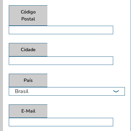
Código
Postal
Cidade
País
E-Mail