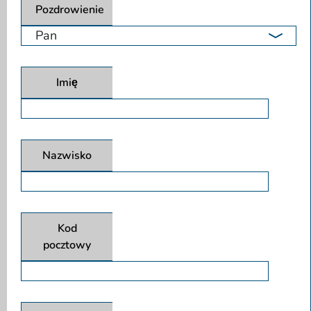
Pozdrowienie
Imię
Nazwisko
Kod
pocztowy