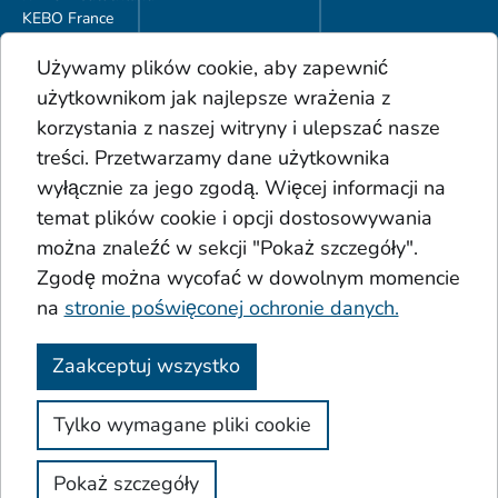
KEBO France
KEBO Polska
Używamy plików cookie, aby zapewnić
Do pobrania
użytkownikom jak najlepsze wrażenia z
Ogólne Warunki Handlowe
korzystania z naszej witryny i ulepszać nasze
Portfolio produktów
treści. Przetwarzamy dane użytkownika
Glosariusz
wyłącznie za jego zgodą. Więcej informacji na
Osady
temat plików cookie i opcji dostosowywania
Kwasy
Dodatki
można znaleźć w sekcji "Pokaż szczegóły".
Koło Sinnera
Zgodę można wycofać w dowolnym momencie
na
stronie poświęconej ochronie danych.
Zaakceptuj wszystko
Stopka redakcyjna
Ochrona danych osobowych
Tylko wymagane pliki cookie
Ogólne Warunki Handlowe
Dostępność
Pokaż szczegóły