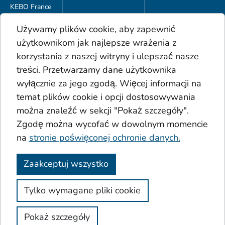
KEBO France
KEBO Polska
Używamy plików cookie, aby zapewnić
Do pobrania
użytkownikom jak najlepsze wrażenia z
Ogólne Warunki Handlowe
korzystania z naszej witryny i ulepszać nasze
Portfolio produktów
treści. Przetwarzamy dane użytkownika
Glosariusz
wyłącznie za jego zgodą. Więcej informacji na
Osady
temat plików cookie i opcji dostosowywania
Kwasy
Dodatki
można znaleźć w sekcji "Pokaż szczegóły".
Koło Sinnera
Zgodę można wycofać w dowolnym momencie
na
stronie poświęconej ochronie danych.
Zaakceptuj wszystko
Stopka redakcyjna
Ochrona danych osobowych
Tylko wymagane pliki cookie
Ogólne Warunki Handlowe
Dostępność
Pokaż szczegóły
© 2023 Keller & Bohacek GmbH & Co. KG