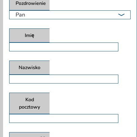
Pozdrowienie
Imię
Nazwisko
Kod
pocztowy