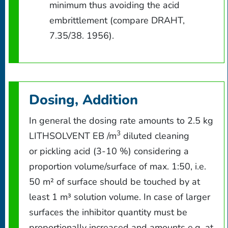
minimum thus avoiding the acid
embrittlement (compare DRAHT,
7.35/38. 1956).
Dosing, Addition
In general the dosing rate amounts to 2.5 kg
3
LITHSOLVENT EB /m
diluted cleaning
or pickling acid (3-10 %) considering a
proportion volume/surface of max. 1:50, i.e.
50 m² of surface should be touched by at
least 1 m³ solution volume. In case of larger
surfaces the inhibitor quantity must be
proportionally increased and amounts e.g. at