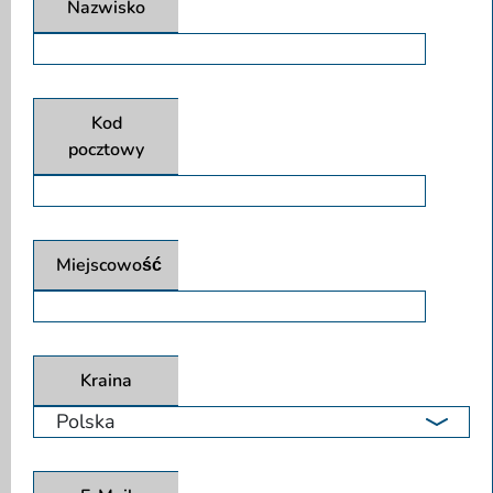
Nazwisko
Kod
pocztowy
Miejscowość
Kraina