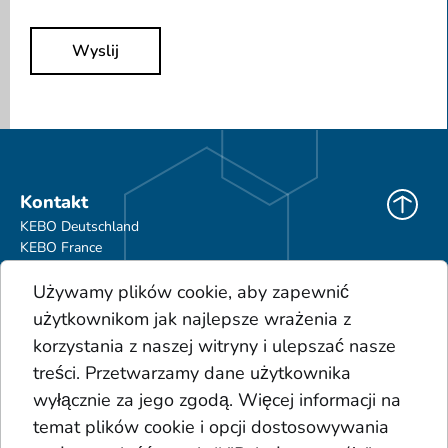
Wyslij
Kontakt
KEBO Deutschland
KEBO France
KEBO Polska
Używamy plików cookie, aby zapewnić
Do pobrania
użytkownikom jak najlepsze wrażenia z
Ogólne Warunki Handlowe
korzystania z naszej witryny i ulepszać nasze
Portfolio produktów
treści. Przetwarzamy dane użytkownika
Glosariusz
wyłącznie za jego zgodą. Więcej informacji na
Osady
temat plików cookie i opcji dostosowywania
Kwasy
Dodatki