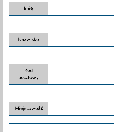
Imię
Nazwisko
Kod
pocztowy
Miejscowość