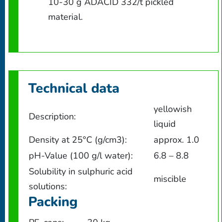
10-30 g ADACID 332/t pickled
material.
Technical data
yellowish
Description:
liquid
Density at 25°C (g/cm3):
approx. 1.0
pH-Value (100 g/l water):
6.8 – 8.8
Solubility in sulphuric acid
miscible
solutions:
Packing