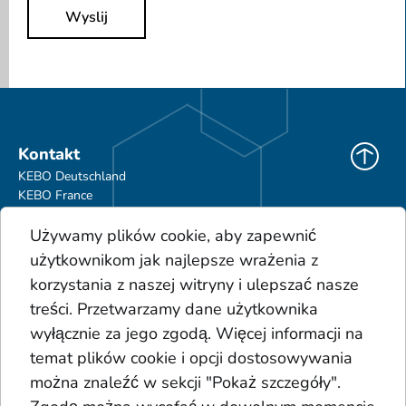
Wyslij
Kontakt
KEBO Deutschland
KEBO France
KEBO Polska
Używamy plików cookie, aby zapewnić
Do pobrania
użytkownikom jak najlepsze wrażenia z
Ogólne Warunki Handlowe
korzystania z naszej witryny i ulepszać nasze
Portfolio produktów
treści. Przetwarzamy dane użytkownika
Glosariusz
wyłącznie za jego zgodą. Więcej informacji na
Osady
temat plików cookie i opcji dostosowywania
Kwasy
Dodatki
można znaleźć w sekcji "Pokaż szczegóły".
Koło Sinnera