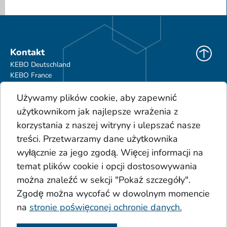
Kontakt
KEBO Deutschland
KEBO France
KEBO Polska
Używamy plików cookie, aby zapewnić
Do pobrania
użytkownikom jak najlepsze wrażenia z
Ogólne Warunki Handlowe
korzystania z naszej witryny i ulepszać nasze
Portfolio produktów
treści. Przetwarzamy dane użytkownika
Glosariusz
wyłącznie za jego zgodą. Więcej informacji na
Osady
temat plików cookie i opcji dostosowywania
Kwasy
Dodatki
można znaleźć w sekcji "Pokaż szczegóły".
Koło Sinnera
Zgodę można wycofać w dowolnym momencie
na
stronie poświęconej ochronie danych.