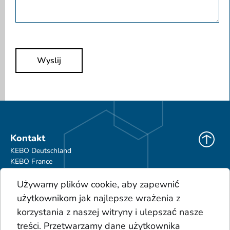
Wyslij
Kontakt
KEBO Deutschland
KEBO France
KEBO Polska
Używamy plików cookie, aby zapewnić
Do pobrania
użytkownikom jak najlepsze wrażenia z
Ogólne Warunki Handlowe
korzystania z naszej witryny i ulepszać nasze
Portfolio produktów
treści. Przetwarzamy dane użytkownika
Glosariusz