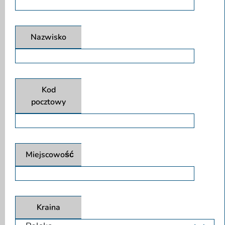
Nazwisko
Kod
pocztowy
Miejscowość
Kraina