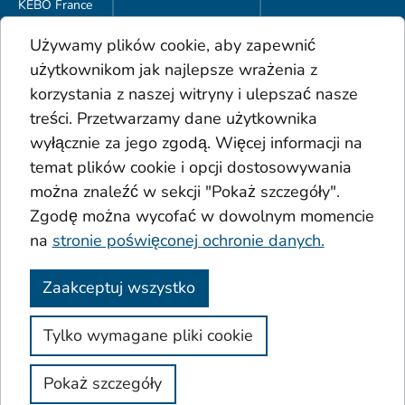
KEBO France
KEBO Polska
Używamy plików cookie, aby zapewnić
Do pobrania
użytkownikom jak najlepsze wrażenia z
Ogólne Warunki Handlowe
korzystania z naszej witryny i ulepszać nasze
Portfolio produktów
treści. Przetwarzamy dane użytkownika
Glosariusz
wyłącznie za jego zgodą. Więcej informacji na
Osady
temat plików cookie i opcji dostosowywania
Kwasy
Dodatki
można znaleźć w sekcji "Pokaż szczegóły".
Koło Sinnera
Zgodę można wycofać w dowolnym momencie
na
stronie poświęconej ochronie danych.
Zaakceptuj wszystko
Stopka redakcyjna
Ochrona danych osobowych
Tylko wymagane pliki cookie
Ogólne Warunki Handlowe
Dostępność
Pokaż szczegóły
© 2023 Keller & Bohacek GmbH & Co. KG