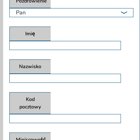
Pozdrowienie
Imię
Nazwisko
Kod
pocztowy
Miejscowość