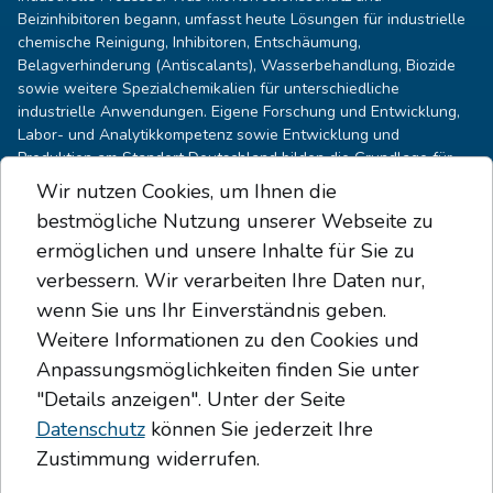
Beizinhibitoren begann, umfasst heute Lösungen für industrielle
chemische Reinigung, Inhibitoren, Entschäumung,
Belagverhinderung (Antiscalants), Wasserbehandlung, Biozide
sowie weitere Spezialchemikalien für unterschiedliche
industrielle Anwendungen. Eigene Forschung und Entwicklung,
Labor- und Analytikkompetenz sowie Entwicklung und
Produktion am Standort Deutschland bilden die Grundlage für
technisch fundierte und anwendungsspezifische Lösungen, die
Wir nutzen Cookies, um Ihnen die
weltweit in industriellen Prozessanlagen eingesetzt werden. Alle
bestmögliche Nutzung unserer Webseite zu
Produkte werden auf Medium, Prozessschritt, Werkstoffe und
ermöglichen und unsere Inhalte für Sie zu
Betriebsbedingungen abgestimmt.
verbessern. Wir verarbeiten Ihre Daten nur,
Kontakt
wenn Sie uns Ihr Einverständnis geben.
Daniel Heimbach
Weitere Informationen zu den Cookies und
HEAD OF SALES
Anpassungsmöglichkeiten finden Sie unter
Ansprechpartner für Vertrieb, technische
Anfragekoordination und internationale
"Details anzeigen". Unter der Seite
Projektanfragen.
Datenschutz
können Sie jederzeit Ihre
Zustimmung widerrufen.
Stephanie Wedehase
HEAD OF MARKETING & COMMUNICATION