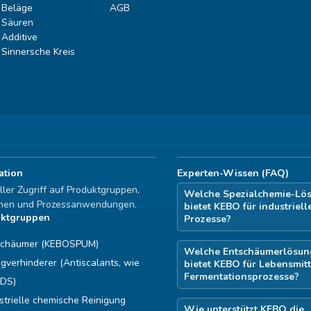
Beläge
AGB
Säuren
Additive
Sinnersche Kreis
ation
Experten-Wissen (FAQ)
ler Zugriff auf Produktgruppen,
Welche Spezialchemie-Lö
hen und Prozessanwendungen.
bietet KEBO für industriell
uktgruppen
Prozesse?
schäumer (KEBOSPUM)
Welche Entschäumerlösun
gverhinderer (Antiscalants, wie
bietet KEBO für Lebensmitt
Fermentationsprozesse?
DS)
strielle chemische Reinigung
Wie unterstützt KEBO die