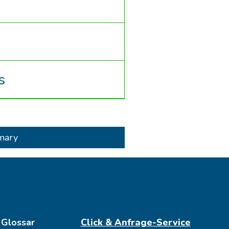
s
mary
Glossar
Click & Anfrage-Service