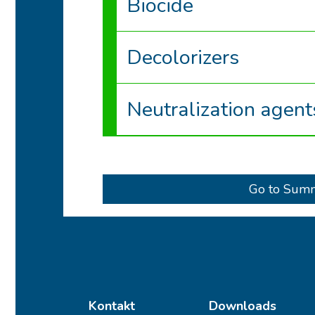
Biocide
Decolorizers
Neutralization agent
Go to Sum
Kontakt
Downloads