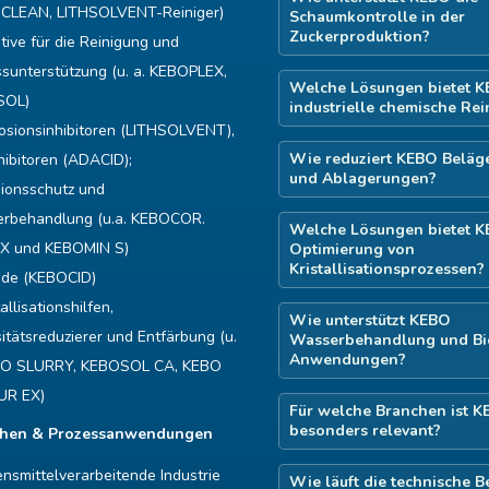
CLEAN, LITHSOLVENT-Reiniger)
Schaumkontrolle in der
Zuckerproduktion?
tive für die Reinigung und
ssunterstützung (u. a. KEBOPLEX,
Welche Lösungen bietet K
SOL)
industrielle chemische Re
osionsinhibitoren (LITHSOLVENT),
Wie reduziert KEBO Beläge
hibitoren (ADACID);
und Ablagerungen?
sionsschutz und
rbehandlung (u.a. KEBOCOR.
Welche Lösungen bietet K
X und KEBOMIN S)
Optimierung von
Kristallisationsprozessen?
ide (KEBOCID)
tallisationshilfen,
Wie unterstützt KEBO
itätsreduzierer und Entfärbung (u.
Wasserbehandlung und Bi
Anwendungen?
BO SLURRY, KEBOSOL CA, KEBO
UR EX)
Für welche Branchen ist 
besonders relevant?
chen & Prozessanwendungen
nsmittelverarbeitende Industrie
Wie läuft die technische B