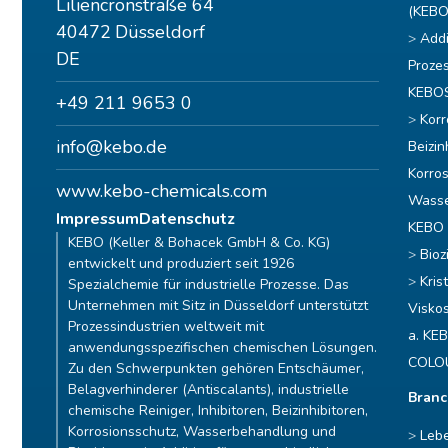
Liliencronstraße 64
(KEBO
40472
Düsseldorf
Addi
DE
Proze
KEBO
+49 211 9653 0
Korr
info@kebo.de
Beizin
Korro
www.kebo-chemicals.com
Wasse
Impressum
Datenschutz
KEBO 
KEBO (Keller & Bohacek GmbH & Co. KG)
Bioz
entwickelt und produziert seit 1926
Kris
Spezialchemie für industrielle Prozesse. Das
Unternehmen mit Sitz in Düsseldorf unterstützt
Viskos
Prozessindustrien weltweit mit
a. KE
anwendungsspezifischen chemischen Lösungen.
COLO
Zu den Schwerpunkten gehören Entschäumer,
Belagverhinderer (Antiscalants), industrielle
Bran
chemische Reiniger, Inhibitoren, Beizinhibitoren,
Korrosionsschutz, Wasserbehandlung und
Lebe