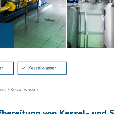
er
Kesselwasser
Kesselwasser
lung
bereitung von Kessel- und 