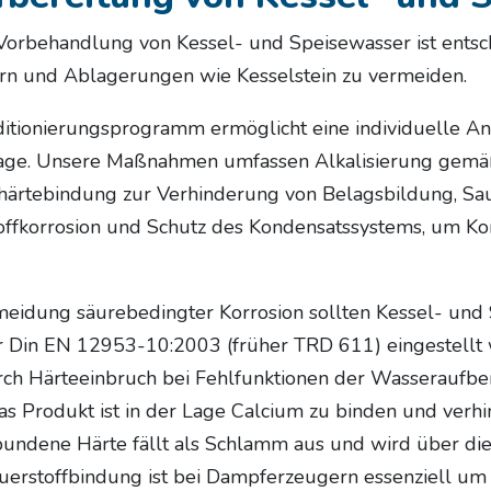
 Vorbehandlung von Kessel- und Speisewasser ist entsc
rn und Ablagerungen wie Kesselstein zu vermeiden.
tionierungsprogramm ermöglicht eine individuelle Anp
age. Unsere Maßnahmen umfassen Alkalisierung gemä
ärtebindung zur Verhinderung von Belagsbildung, Sau
ffkorrosion und Schutz des Kondensatssystems, um Ko
meidung säurebedingter Korrosion sollten Kessel- un
 Din EN 12953-10:2003 (früher TRD 611) eingestellt
ch Härteeinbruch bei Fehlfunktionen der Wasseraufber
s Produkt ist in der Lage Calcium zu binden und verhi
bundene Härte fällt als Schlamm aus und wird über d
uerstoffbindung ist bei Dampferzeugern essenziell um 