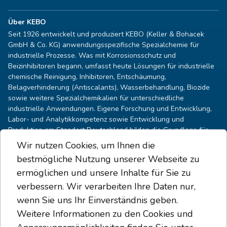
Über KEBO
Seit 1926 entwickelt und produziert KEBO (Keller & Bohacek
GmbH & Co. KG) anwendungsspezifische Spezialchemie für
industrielle Prozesse. Was mit Korrosionsschutz und
Beizinhibitoren begann, umfasst heute Lösungen für industrielle
chemische Reinigung, Inhibitoren, Entschäumung,
Belagverhinderung (Antiscalants), Wasserbehandlung, Biozide
sowie weitere Spezialchemikalien für unterschiedliche
industrielle Anwendungen. Eigene Forschung und Entwicklung,
Labor- und Analytikkompetenz sowie Entwicklung und
Produktion am Standort Deutschland bilden die Grundlage für
technisch fundierte und anwendungsspezifische Lösungen, die
Wir nutzen Cookies, um Ihnen die
weltweit in industriellen Prozessanlagen eingesetzt werden. Alle
bestmögliche Nutzung unserer Webseite zu
Produkte werden auf Medium, Prozessschritt, Werkstoffe und
ermöglichen und unsere Inhalte für Sie zu
Betriebsbedingungen abgestimmt.
verbessern. Wir verarbeiten Ihre Daten nur,
Kontakt
wenn Sie uns Ihr Einverständnis geben.
Daniel Heimbach
Weitere Informationen zu den Cookies und
HEAD OF SALES