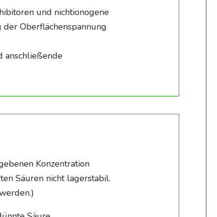
nhibitoren und nichtionogene
ng der Oberflächenspannung
d anschließende
egebenen Konzentration
en Säuren nicht lagerstabil.
 werden.)
ünnte Säure.