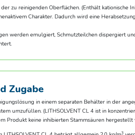
der zu reinigenden Oberflächen. (Enthält kationische I
chenaktivem Charakter. Dadurch wird eine Herabsetzu
gen werden emulgiert, Schmutzteilchen dispergiert un
tert.
nd Zugabe
einigungslösung in einem separaten Behälter in der ang
tem umzufüllen. (LITHSOLVENT CL 4 ist in konzentriert
sem Produkt keine inhibierten Stammsäuren hergestellt
3
 LITHSOLVENT CL 4 beträgt allgemein 2,0 kg/m
verd