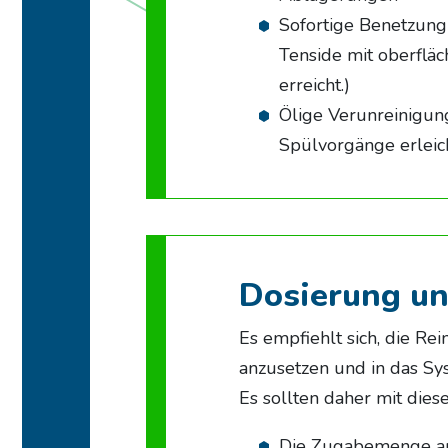
Sofortige Benetzung 
Tenside mit oberflä
erreicht.)
Ölige Verunreinigun
Spülvorgänge erleich
Dosierung u
Es empfiehlt sich, die R
anzusetzen und in das Sys
Es sollten daher mit die
Die Zugabemenge an