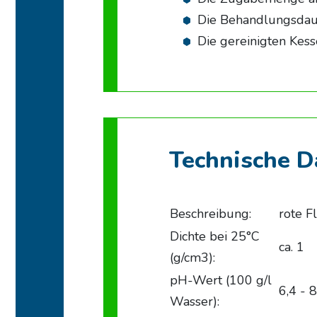
Die Behandlungsdaue
Die gereinigten Kes
Technische D
Beschreibung:
rote F
Dichte bei 25°C
ca. 1
(g/cm3):
pH-Wert (100 g/l
6,4 - 8
Wasser):