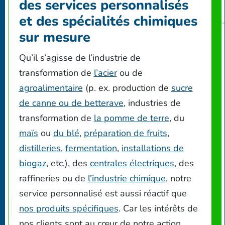
des services personnalisés
et des spécialités chimiques
sur mesure
Qu’il s’agisse de l’industrie de
transformation de
l’acier
ou de
agroalimentaire
(p. ex. production de
sucre
de canne ou de betterave
, industries de
transformation de
la pomme de terre
, du
maïs
ou
du blé
,
préparation de fruits
,
distilleries
,
fermentation
,
installations de
biogaz
, etc.), des
centrales électriques
, des
raffineries ou de
l’industrie chimique
, notre
service personnalisé est aussi réactif que
nos produits spécifiques
. Car les intérêts de
nos clients sont au cœur de notre action.