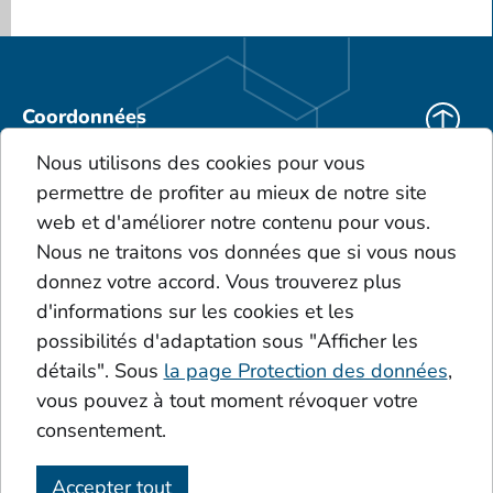
Coordonnées
KEBO Deutschland
Nous utilisons des cookies pour vous
KEBO Polska
permettre de profiter au mieux de notre site
Téléchargements
web et d'améliorer notre contenu pour vous.
CGV
Nous ne traitons vos données que si vous nous
Le portefeuille de produits
donnez votre accord. Vous trouverez plus
Glossaire
d'informations sur les cookies et les
Dépôts
possibilités d'adaptation sous "Afficher les
Acides
Additive
détails". Sous
la page Protection des données
,
Le cercle de Sinner
vous pouvez à tout moment révoquer votre
consentement.
Accepter tout