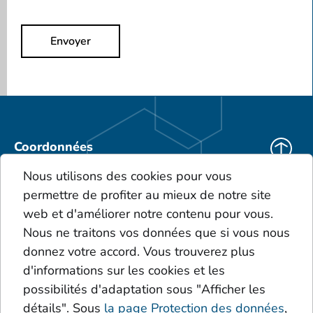
Envoyer
Coordonnées
KEBO Deutschland
Nous utilisons des cookies pour vous
KEBO Polska
permettre de profiter au mieux de notre site
Téléchargements
web et d'améliorer notre contenu pour vous.
CGV
Nous ne traitons vos données que si vous nous
Le portefeuille de produits
donnez votre accord. Vous trouverez plus
Glossaire
d'informations sur les cookies et les
Dépôts
possibilités d'adaptation sous "Afficher les
Acides
Additive
détails". Sous
la page Protection des données
,