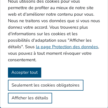
Nous utilisons des cookies pour vous
permettre de profiter au mieux de notre site
web et d'améliorer notre contenu pour vous.
Dans les eaux industrielles de circulation
Nous ne traitons vos données que si vous nous
et de procédé – par exemple dans
donnez votre accord. Vous trouverez plus
l’industrie du papier et de la pâte à
d'informations sur les cookies et les
papier ou dans les effluents fortement
possibilités d'adaptation sous "Afficher les
chargés en matières organiques – la
détails". Sous
la page Protection des données
,
mousse peut perturber la
vous pouvez à tout moment révoquer votre
consentement.
déshydratation, la sédimentation et la
qualité de l’effluent. Nos agents
Accepter tout
antimousse KEBOSPUM® intelligents
offrent des solutions compatibles avec
Seulement les cookies obligatoires
les procédés, biodégradables et à faible
impact environnemental, tout en
Afficher les détails
garantissant une excellente efficacité de