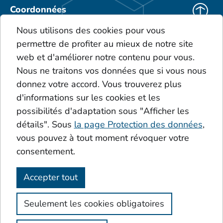
Coordonnées
KEBO Deutschland
Nous utilisons des cookies pour vous
KEBO Polska
permettre de profiter au mieux de notre site
Téléchargements
web et d'améliorer notre contenu pour vous.
CGV
Nous ne traitons vos données que si vous nous
Le portefeuille de produits
donnez votre accord. Vous trouverez plus
Glossaire
d'informations sur les cookies et les
Dépôts
possibilités d'adaptation sous "Afficher les
Acides
Additive
détails". Sous
la page Protection des données
,
Le cercle de Sinner
vous pouvez à tout moment révoquer votre
consentement.
Accepter tout
Mentions légales
Protection des données
Seulement les cookies obligatoires
CGV
Accessibilité