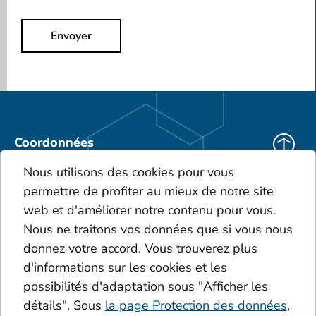
Envoyer
Coordonnées
KEBO Deutschland
Nous utilisons des cookies pour vous
KEBO Polska
permettre de profiter au mieux de notre site
Téléchargements
web et d'améliorer notre contenu pour vous.
CGV
Nous ne traitons vos données que si vous nous
Le portefeuille de produits
donnez votre accord. Vous trouverez plus
Glossaire
d'informations sur les cookies et les
Dépôts
possibilités d'adaptation sous "Afficher les
Acides
Additive
détails". Sous
la page Protection des données
,
Le cercle de Sinner