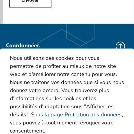
Envoyer
Coordonnées
KEBO Deutschland
Nous utilisons des cookies pour vous
KEBO Polska
permettre de profiter au mieux de notre site
Téléchargements
web et d'améliorer notre contenu pour vous.
CGV
Nous ne traitons vos données que si vous nous
Le portefeuille de produits
donnez votre accord. Vous trouverez plus
Glossaire
d'informations sur les cookies et les
Dépôts
possibilités d'adaptation sous "Afficher les
Acides
Additive
détails". Sous
la page Protection des données
,
Le cercle de Sinner
vous pouvez à tout moment révoquer votre
consentement.