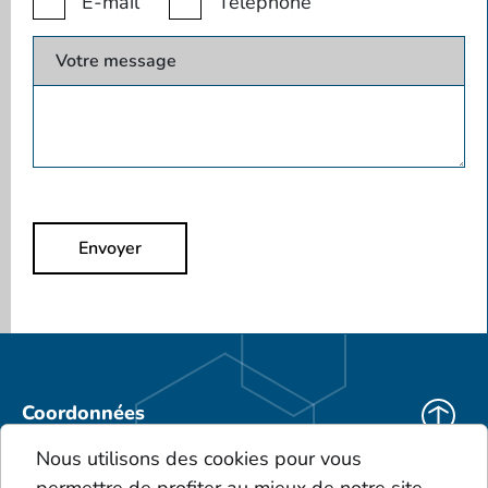
E-mail
Téléphone
Votre message
Envoyer
Coordonnées
KEBO Deutschland
Nous utilisons des cookies pour vous
KEBO Polska
permettre de profiter au mieux de notre site