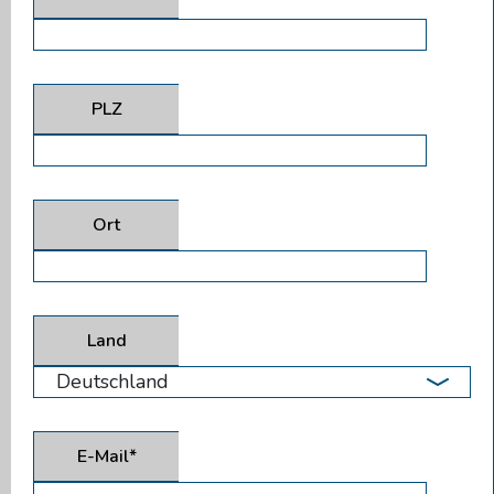
PLZ
Ort
Land
E-Mail*