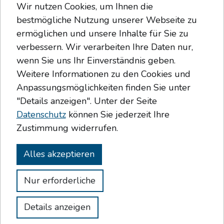
technisch fundierte und anwendungsspezifische Lösungen, die
Wir nutzen Cookies, um Ihnen die
weltweit in industriellen Prozessanlagen eingesetzt werden. Alle
bestmögliche Nutzung unserer Webseite zu
Produkte werden auf Medium, Prozessschritt, Werkstoffe und
ermöglichen und unsere Inhalte für Sie zu
Betriebsbedingungen abgestimmt.
verbessern. Wir verarbeiten Ihre Daten nur,
Kontakt
wenn Sie uns Ihr Einverständnis geben.
Daniel Heimbach
Weitere Informationen zu den Cookies und
HEAD OF SALES
Anpassungsmöglichkeiten finden Sie unter
Ansprechpartner für Vertrieb, technische
Anfragekoordination und internationale
"Details anzeigen". Unter der Seite
Projektanfragen.
Datenschutz
können Sie jederzeit Ihre
Zustimmung widerrufen.
Stephanie Wedehase
HEAD OF MARKETING & COMMUNICATION
Ansprechpartnerin für Marketing, Kommunikation und
Alles akzeptieren
Unternehmensinformationen.
Nur erforderliche
Keller & Bohacek GmbH & Co. KG © 2026
Details anzeigen
Impressum
Datenschutz
AGB
Cookie-Einstellungen